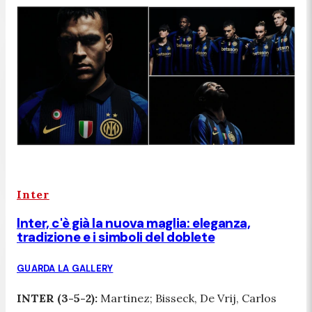
Inter
Inter, c'è già la nuova maglia: eleganza,
tradizione e i simboli del doblete
GUARDA LA GALLERY
INTER (3-5-2):
Martinez; Bisseck, De Vrij, Carlos