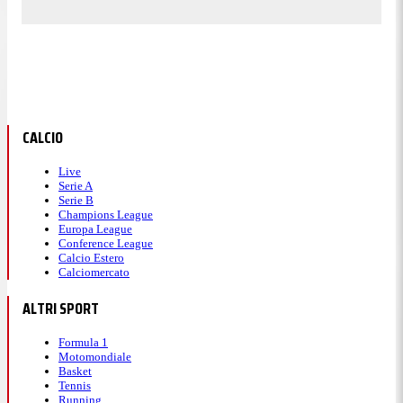
CALCIO
Live
Serie A
Serie B
Champions League
Europa League
Conference League
Calcio Estero
Calciomercato
ALTRI SPORT
Formula 1
Motomondiale
Basket
Tennis
Running