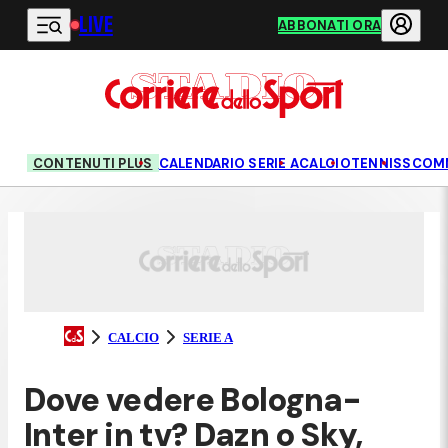
LIVE
Vai al contenuto principale
ABBONATI ORA
CONTENUTI PLUS
CALENDARIO SERIE A
CALCIO
TENNIS
SCOM
CALCIO
SERIE A
Dove vedere Bologna-
Inter in tv? Dazn o Sky,