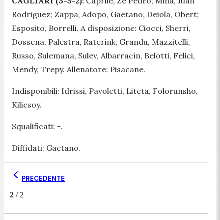
CAGLIARI (3-5-2):
Caprile, Zé Pedro, Mina, Juan
Rodriguez; Zappa, Adopo, Gaetano, Deiola, Obert;
Esposito, Borrelli. A disposizione: Ciocci, Sherri,
Dossena, Palestra, Raterink, Grandu, Mazzitelli,
Russo, Sulemana, Sulev, Albarracín, Belotti, Felici,
Mendy, Trepy. Allenatore: Pisacane.
Indisponibili: Idrissi, Pavoletti, Liteta, Folorunsho,
Kilicsoy.
Squalificati: -.
Diffidati: Gaetano.
PRECEDENTE
2
/
2