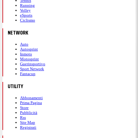
Tennis
Running
Volley
eSports
Ciclismo
NETWORK
Auto
Autosprint
Inmoto
Motosprint
Guerinsportivo
Sport Network
Fantacup
UTILITY
Abbonamenti
Prima Pagina
Store
Pubblicità
Rss
Site Map
Registrati