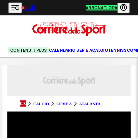
LIVE
Vai al contenuto principale
ABBONATI ORA
CONTENUTI PLUS
CALENDARIO SERIE A
CALCIO
TENNIS
SCOM
CALCIO
SERIE A
ATALANTA