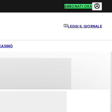
ABBONATI ORA
LEGGI IL GIORNALE
CASINÒ