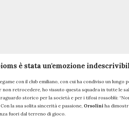
pioms è stata un'emozione indescrivibil
egame con il club emiliano, con cui ha condiviso un lungo 
r non retrocedere, ho vissuto questa squadra in tutte le sa
traguardo storico per la società e per i tifosi rossoblù: “
Non
. Con la sua solita sincerità e passione,
Orsolini
ha dimostr
a fuori dal terreno di gioco.