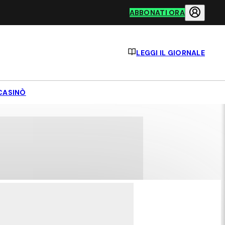
ABBONATI ORA
LEGGI IL GIORNALE
CASINÒ