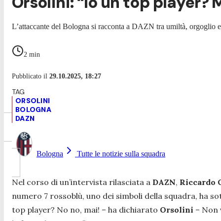
Orsolini: “Io un top player?
L’attaccante del Bologna si racconta a DAZN tra umiltà, orgoglio 
2
min
Pubblicato il
29.10.2025, 18:27
ORSOLINI
BOLOGNA
DAZN
Bologna
Tutte le notizie sulla squadra
Nel corso di un’intervista rilasciata a
DAZN
,
Riccardo 
numero 7 rossoblù, uno dei simboli della squadra, ha sot
top player? No no, mai! – ha dichiarato
Orsolini
– Non 