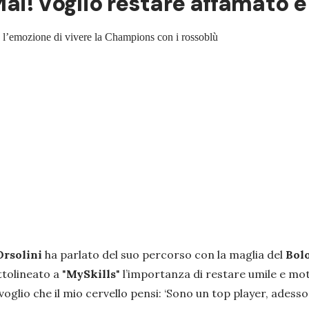
 Mai! Voglio restare affamato 
e l’emozione di vivere la Champions con i rossoblù
Orsolini
ha parlato del suo percorso con la maglia del
Bol
tolineato a "
MySkills
" l’importanza di restare umile e mot
voglio che il mio cervello pensi: ‘Sono un top player, adess