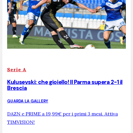
Serie A
Kulusevski: che gioiello! Il Parma supera 2-1 il
Brescia
GUARDA LA GALLERY
DAZN e PRIME a 19,99€ per i primi 3 mesi. Attiva
TIMVISION!