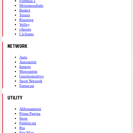
Formula 1
Motomondiale
Basket
Tennis
Running
Volley
eSports
Ciclismo
NETWORK
Auto
Autosprint
Inmoto
Motosprint
Guerinsportivo
Sport Network
Fantacup
UTILITY
Abbonamenti
Prima Pagina
Store
Pubblicità
Rss
Site Map