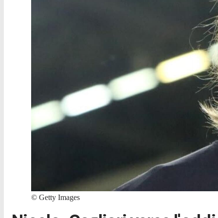
©
Getty Images