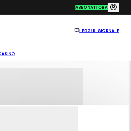
ABBONATI ORA
LEGGI IL GIORNALE
CASINÒ