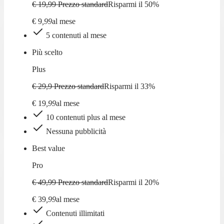
€ 19,99
Prezzo standard
Risparmi il
50
%
€
9
,
99
al mese
5 contenuti al mese
Più scelto
Plus
€ 29,9
Prezzo standard
Risparmi il
33
%
€
19
,
99
al mese
10 contenuti plus al mese
Nessuna pubblicità
Best value
Pro
€ 49,99
Prezzo standard
Risparmi il
20
%
€
39
,
99
al mese
Contenuti illimitati