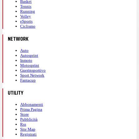
Basket
Tennis
Running
Volley
eSports
Ciclismo
NETWORK
Auto
Autosprint
Inmoto
Motosprint
Guerinsportivo
Sport Network
Fantacup
UTILITY
Abbonamenti
Prima Pagina
Store
Pubblicità
Rss
Site Map
Registrati