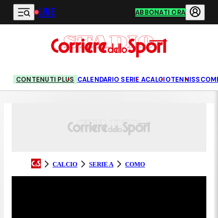
LIVE
Vai al contenuto principale
ABBONATI ORA
CONTENUTI PLUS
CALENDARIO SERIE A
CALCIO
TENNIS
SCOM
CALCIO
SERIE A
COMO