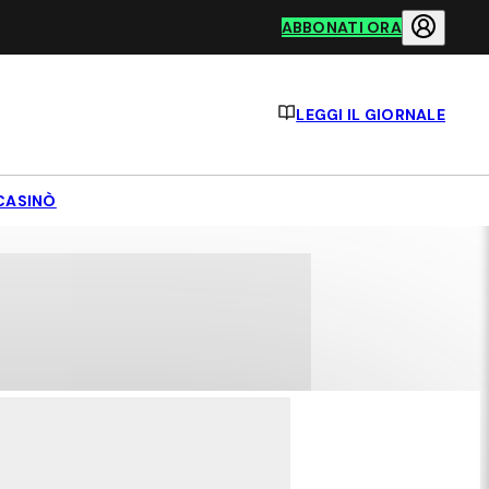
ABBONATI ORA
LEGGI IL GIORNALE
CASINÒ