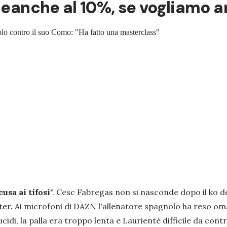
eanche al 10%, se vogliamo arriv
olo contro il suo Como: "Ha fatto una masterclass"
usa ai tifosi
".
Cesc Fabregas non si nasconde dopo il ko d
er. Ai microfoni di DAZN l'allenatore spagnolo ha reso oma
ucidi, la palla era troppo lenta e Laurienté difficile da contr