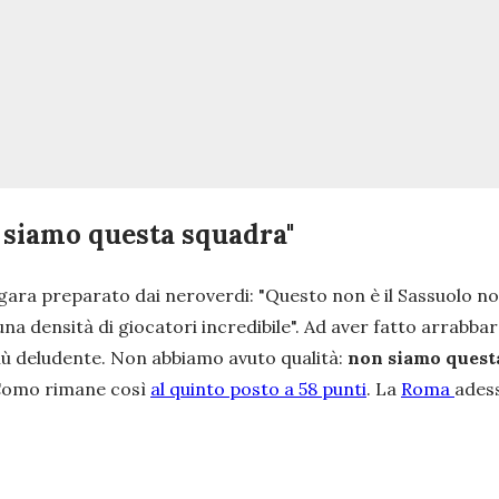
 siamo questa squadra"
 gara preparato dai neroverdi: "
Questo non è il Sassuolo nor
una densità di giocatori incredibile".
Ad aver fatto arrabbare
più deludente. Non abbiamo avuto qualità:
non siamo questa
 Como rimane così
al quinto posto a 58 punti
. La
Roma
adess