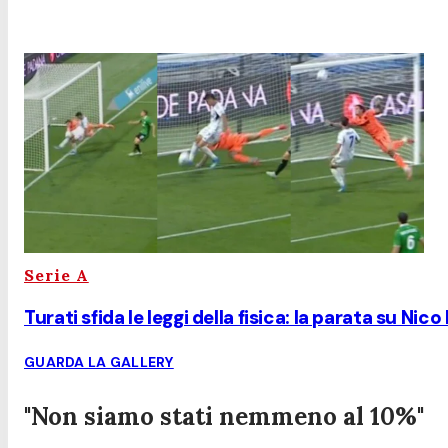
Serie A
Turati sfida le leggi della fisica: la parata su Nico
GUARDA LA GALLERY
"Non siamo stati nemmeno al 10%"