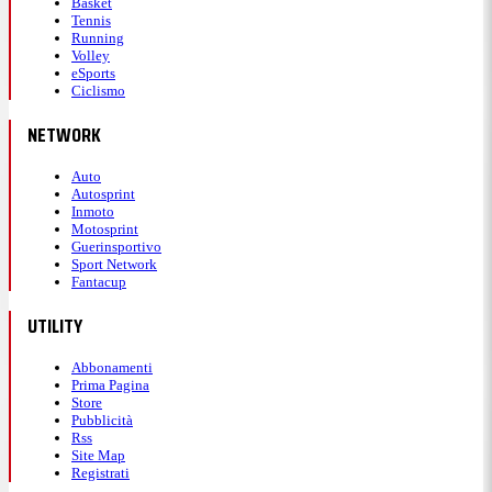
Basket
Tennis
Running
Volley
eSports
Ciclismo
NETWORK
Auto
Autosprint
Inmoto
Motosprint
Guerinsportivo
Sport Network
Fantacup
UTILITY
Abbonamenti
Prima Pagina
Store
Pubblicità
Rss
Site Map
Registrati