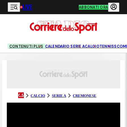
LIVE
Vai al contenuto principale
ABBONATI ORA
CONTENUTI PLUS
CALENDARIO SERIE A
CALCIO
TENNIS
SCOM
CALCIO
SERIE A
CREMONESE