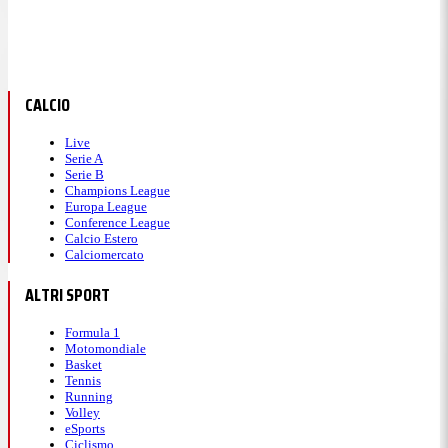
CALCIO
Live
Serie A
Serie B
Champions League
Europa League
Conference League
Calcio Estero
Calciomercato
ALTRI SPORT
Formula 1
Motomondiale
Basket
Tennis
Running
Volley
eSports
Ciclismo