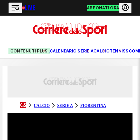
LIVE
Vai al contenuto principale
ABBONATI ORA
CONTENUTI PLUS
CALENDARIO SERIE A
CALCIO
TENNIS
SCOM
CALCIO
SERIE A
FIORENTINA