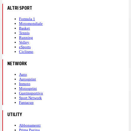
ALTRI SPORT
Formula 1
Motomondiale
Basket
Tennis
Running
Volley
eSports
Ciclismo
NETWORK
Auto
Autosprint
Inmoto
Motosprint
Guerinsportivo
Sport Network
Fantacup
UTILITY
Abbonamenti
Prima Pagina