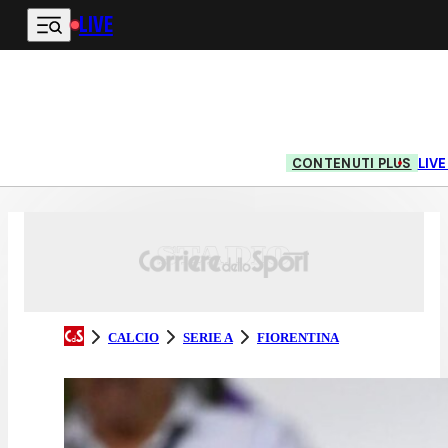
LIVE
Vai al contenuto principale
CONTENUTI PLUS
LIV
CALCIO
SERIE A
FIORENTINA