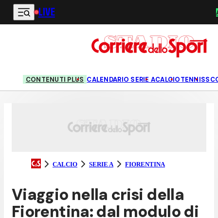
LIVE
Vai al contenuto principale
CONTENUTI PLUS
CALENDARIO SERIE A
CALCIO
TENNIS
SC
CALCIO
SERIE A
FIORENTINA
Viaggio nella crisi della
Fiorentina: dal modulo di