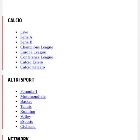
CALCIO
Live
Serie A
Serie B
Champions League
Europa League
Conference League
Calcio Estero
Calciomercato
ALTRI SPORT
Formula 1
Motomondiale
Basket
Tennis
Running
Volley
eSports
Ciclismo
NETWORK