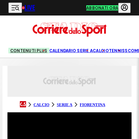
LIVE
Vai al contenuto principale
ABBONATI ORA
CONTENUTI PLUS
CALENDARIO SERIE A
CALCIO
TENNIS
SCOM
CALCIO
SERIE A
FIORENTINA