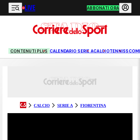
LIVE
Vai al contenuto principale
ABBONATI ORA
CONTENUTI PLUS
CALENDARIO SERIE A
CALCIO
TENNIS
SCOM
CALCIO
SERIE A
FIORENTINA