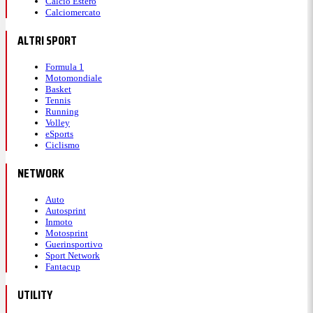
Calcio Estero
Calciomercato
ALTRI SPORT
Formula 1
Motomondiale
Basket
Tennis
Running
Volley
eSports
Ciclismo
NETWORK
Auto
Autosprint
Inmoto
Motosprint
Guerinsportivo
Sport Network
Fantacup
UTILITY