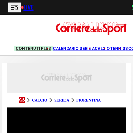
LIVE
Vai al contenuto principale
CONTENUTI PLUS
CALENDARIO SERIE A
CALCIO
TENNIS
SC
CALCIO
SERIE A
FIORENTINA