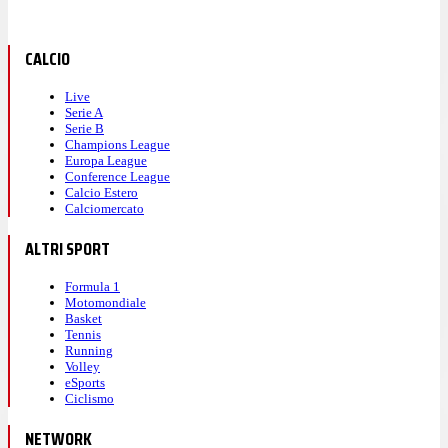
CALCIO
Live
Serie A
Serie B
Champions League
Europa League
Conference League
Calcio Estero
Calciomercato
ALTRI SPORT
Formula 1
Motomondiale
Basket
Tennis
Running
Volley
eSports
Ciclismo
NETWORK