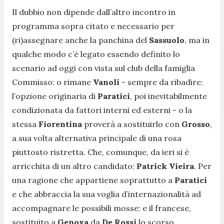
Il dubbio non dipende dall’altro incontro in
programma sopra citato e necessario per
(ri)assegnare anche la panchina del
Sassuolo
, ma in
qualche modo c’è legato essendo definito lo
scenario ad oggi con vista sul club della famiglia
Commisso: o rimane
Vanoli
- sempre da ribadire:
l’opzione originaria di
Paratici
, poi inevitabilmente
condizionata da fattori interni ed esterni - o la
stessa
Fiorentina
proverà a sostituirlo con
Grosso
,
a sua volta alternativa principale di una rosa
piuttosto ristretta. Che, comunque, da ieri si è
arricchita di un altro candidato:
Patrick Vieira
. Per
una ragione che appartiene soprattutto a
Paratici
e che abbraccia la sua voglia d’internazionalità ad
accompagnare le possibili mosse: e il francese,
sostituito a
Genova
da
De Rossi
lo scorso