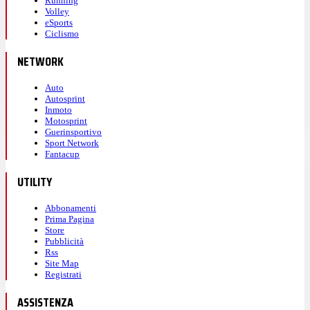
Running
Volley
eSports
Ciclismo
NETWORK
Auto
Autosprint
Inmoto
Motosprint
Guerinsportivo
Sport Network
Fantacup
UTILITY
Abbonamenti
Prima Pagina
Store
Pubblicità
Rss
Site Map
Registrati
ASSISTENZA