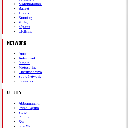
Motomondiale
Basket
Tennis
Running
Volley
eSports
Ciclismo
NETWORK
Auto
Autosprint
Inmoto
Motosprint
Guerinsportivo
Sport Network
Fantacup
UTILITY
Abbonamenti
Prima Pagina
Store
Pubblicità
Rss
Site Map