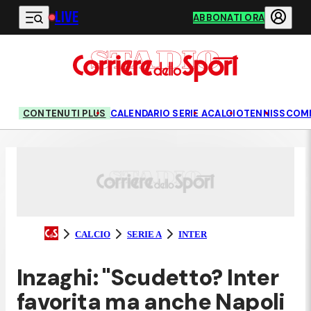
LIVE
Vai al contenuto principale
ABBONATI ORA
CONTENUTI PLUS
CALENDARIO SERIE A
CALCIO
TENNIS
SCOM
CALCIO
SERIE A
INTER
Inzaghi: "Scudetto? Inter
favorita ma anche Napoli