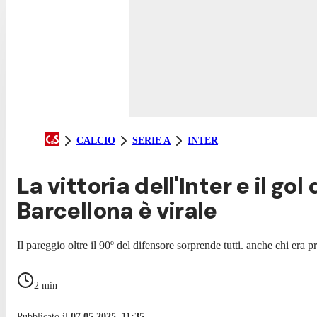
CALCIO
SERIE A
INTER
La vittoria dell'Inter e il go
Barcellona è virale
Il pareggio oltre il 90º del difensore sorprende tutti. anche chi era p
2
min
Pubblicato il
07.05.2025, 11:35