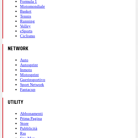
Formula 1
Motomondiale
Basket
Tennis
Running
Volley
eSports
Ciclismo
NETWORK
Auto
Autosprint
Inmoto
Motosprint
Guerinsportivo
Sport Network
Fantacup
UTILITY
Abbonamenti
Prima Pagina
Store
Pubblicità
Rss