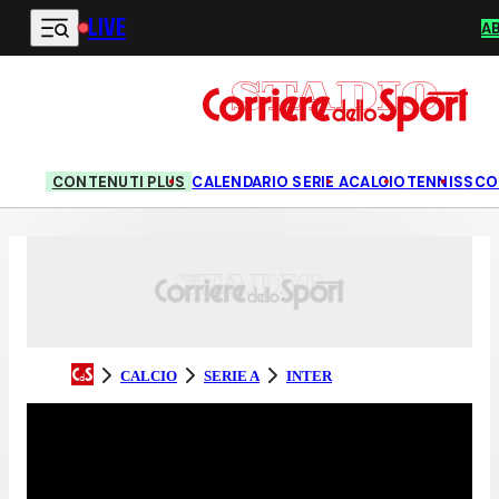
LIVE
Vai al contenuto principale
A
CONTENUTI PLUS
CALENDARIO SERIE A
CALCIO
TENNIS
SCO
CALCIO
SERIE A
INTER