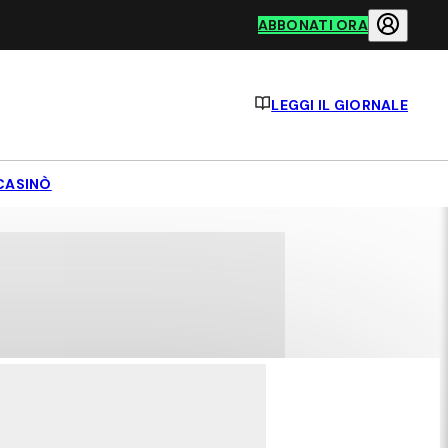
ABBONATI ORA
LEGGI IL GIORNALE
CASINÒ