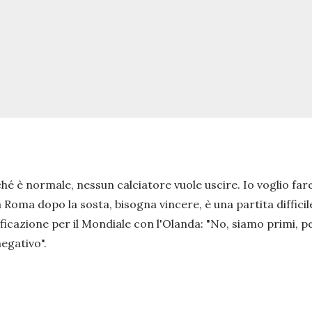
hé è normale, nessun calciatore vuole uscire. Io voglio far
oma dopo la sosta, bisogna vincere, è una partita difficile. D
alificazione per il Mondiale con l'Olanda:
"No, siamo primi, p
egativo".