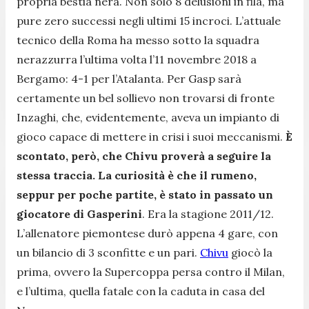
propria bestia nera. Non solo 8 delusioni in fila, ma
pure zero successi negli ultimi 15 incroci. L’attuale
tecnico della Roma ha messo sotto la squadra
nerazzurra l’ultima volta l’11 novembre 2018 a
Bergamo: 4-1 per l’Atalanta. Per Gasp sarà
certamente un bel sollievo non trovarsi di fronte
Inzaghi, che, evidentemente, aveva un impianto di
gioco capace di mettere in crisi i suoi meccanismi.
È
scontato, però, che Chivu proverà a seguire la
stessa traccia. La curiosità è che il rumeno,
seppur per poche partite, è stato in passato un
giocatore di Gasperini
. Era la stagione 2011/12.
L’allenatore piemontese durò appena 4 gare, con
un bilancio di 3 sconfitte e un pari.
Chivu
giocò la
prima, ovvero la Supercoppa persa contro il Milan,
e l’ultima, quella fatale con la caduta in casa del