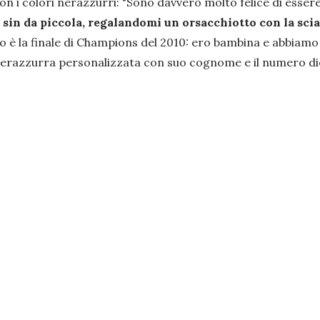
on i colori nerazzurri:
"Sono davvero molto felice di esser
sin da piccola, regalandomi un orsacchiotto con la sci
o è la finale di Champions del 2010: ero bambina e abbiamo vi
 nerazzurra personalizzata con suo cognome e il numero die