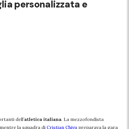
glia personalizzata e
rtanti dell’
atletica italiana
. La mezzofondista
e mentre la squadra di
Cristian Chivu
preparava la gara