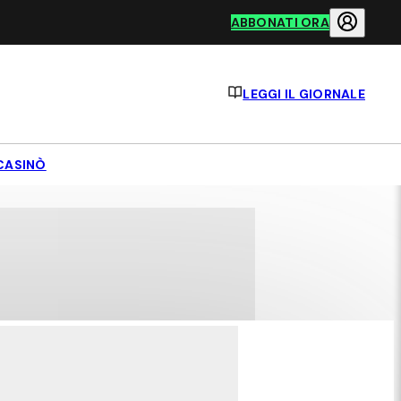
ABBONATI ORA
LEGGI IL GIORNALE
CASINÒ