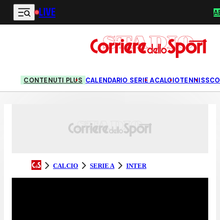
LIVE
Vai al contenuto principale
A
CONTENUTI PLUS
CALENDARIO SERIE A
CALCIO
TENNIS
SCO
CALCIO
SERIE A
INTER