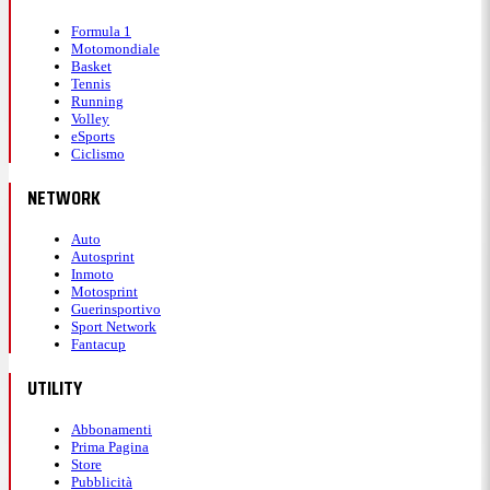
Formula 1
Motomondiale
Basket
Tennis
Running
Volley
eSports
Ciclismo
NETWORK
Auto
Autosprint
Inmoto
Motosprint
Guerinsportivo
Sport Network
Fantacup
UTILITY
Abbonamenti
Prima Pagina
Store
Pubblicità