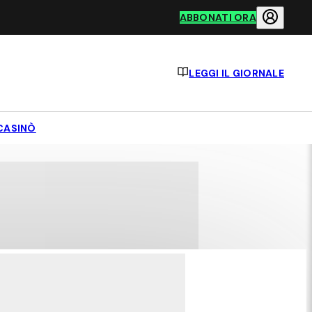
ABBONATI ORA
LEGGI IL GIORNALE
CASINÒ