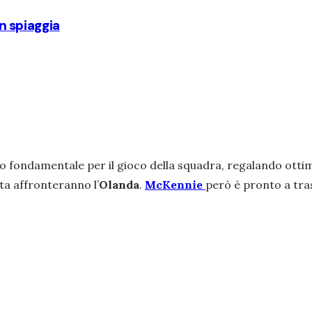
in spiaggia
ato fondamentale
per il gioco della squadra, regalando ottim
tta affronteranno l’
Olanda
.
McKennie
però è pronto a tra