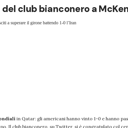
gio del club bianconero a McKe
citi a superare il girone battendo 1-0 l’Iran
ndiali
in Qatar: gli americani hanno vinto 1-0 e hanno pas
mpo. Il club bianconero, su Twitter, si è congratulato col c