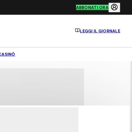
ABBONATI ORA
LEGGI IL GIORNALE
CASINÒ