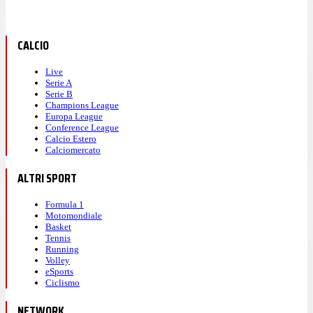
CALCIO
Live
Serie A
Serie B
Champions League
Europa League
Conference League
Calcio Estero
Calciomercato
ALTRI SPORT
Formula 1
Motomondiale
Basket
Tennis
Running
Volley
eSports
Ciclismo
NETWORK