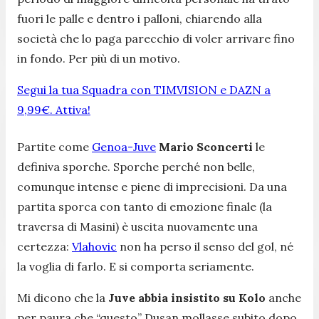
fuori le palle e dentro i palloni, chiarendo alla
società che lo paga parecchio di voler arrivare fino
in fondo. Per più di un motivo.
Segui la tua Squadra con TIMVISION e DAZN a
9,99€. Attiva!
Partite come
Genoa-Juve
Mario Sconcerti
le
definiva sporche. Sporche perché non belle,
comunque intense e piene di imprecisioni. Da una
partita sporca con tanto di emozione finale (la
traversa di Masini) è uscita nuovamente una
certezza:
Vlahovic
non ha perso il senso del gol, né
la voglia di farlo. E si comporta seriamente.
Mi dicono che la
Juve abbia insistito su Kolo
anche
per paura che “questo” Dusan mollasse subito dopo