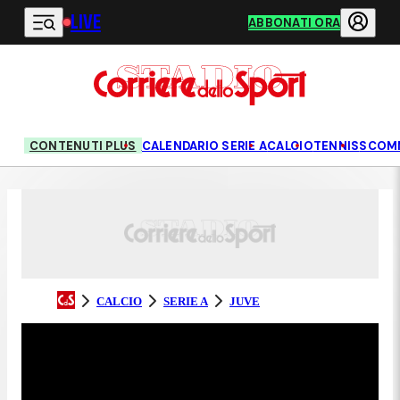
LIVE
Vai al contenuto principale
ABBONATI ORA
CONTENUTI PLUS
CALENDARIO SERIE A
CALCIO
TENNIS
SCOM
CALCIO
SERIE A
JUVE