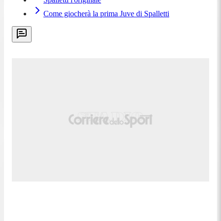
poco tempo per pensare le giocate, ha questo piede
Come giocherà la prima Juve di Spalletti
che sa dove va a finire il pallone. Chiaro che con le
spalle girate, nei pressi di una linea difensiva
avversaria, non ha la qualità di Yildiz, di Openda, di
calciatori che sono nati per quel ruolo lì e per quella
posizione di campo dentro il traffico. Gasp è stato
bravo a tirare fuori il massimo da questo calciatore,
che magari ne aveva altre di caratteristiche.
Mediano, centrocampista, mi sembra la sua
posizione".
12:53
Spalletti: "Quando si è in campo,
diventa fondamentale vincere la