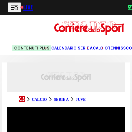
LIVE
Vai al contenuto principale
A
CONTENUTI PLUS
CALENDARIO SERIE A
CALCIO
TENNIS
SCO
CALCIO
SERIE A
JUVE