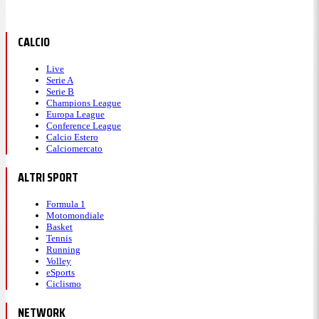
CALCIO
Live
Serie A
Serie B
Champions League
Europa League
Conference League
Calcio Estero
Calciomercato
ALTRI SPORT
Formula 1
Motomondiale
Basket
Tennis
Running
Volley
eSports
Ciclismo
NETWORK