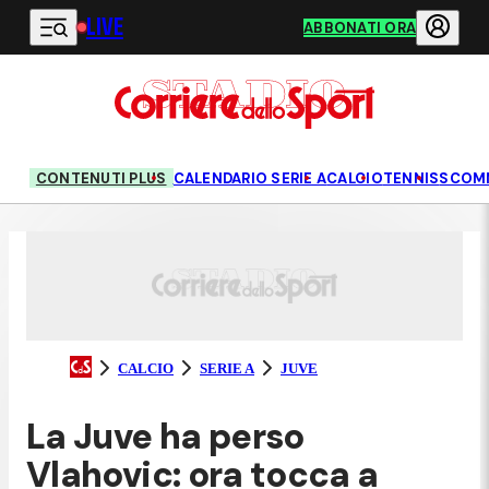
LIVE
Vai al contenuto principale
ABBONATI ORA
CONTENUTI PLUS
CALENDARIO SERIE A
CALCIO
TENNIS
SCOM
CALCIO
SERIE A
JUVE
La Juve ha perso
Vlahovic: ora tocca a