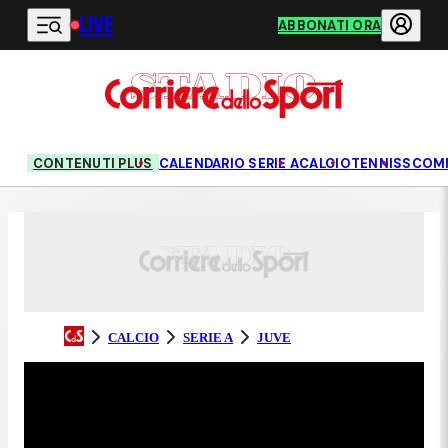
LIVE
Vai al contenuto principale
ABBONATI ORA
CONTENUTI PLUS
CALENDARIO SERIE A
CALCIO
TENNIS
SCOM
CALCIO
SERIE A
JUVE