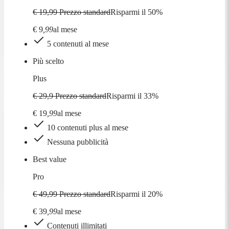
€ 19,99
Prezzo standard
Risparmi il
50
%
€
9
,
99
al mese
5 contenuti al mese
Più scelto
Plus
€ 29,9
Prezzo standard
Risparmi il
33
%
€
19
,
99
al mese
10 contenuti plus al mese
Nessuna pubblicità
Best value
Pro
€ 49,99
Prezzo standard
Risparmi il
20
%
€
39
,
99
al mese
Contenuti illimitati