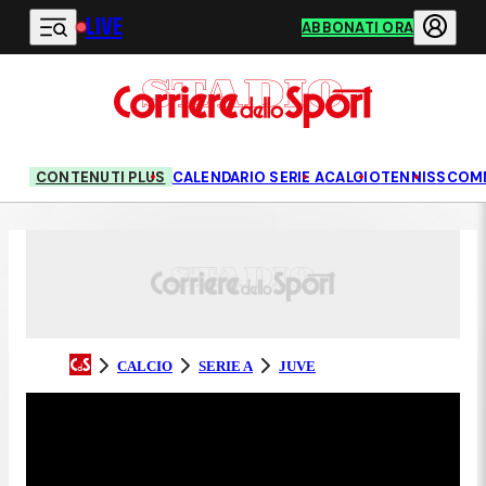
LIVE
Vai al contenuto principale
ABBONATI ORA
CONTENUTI PLUS
CALENDARIO SERIE A
CALCIO
TENNIS
SCOM
CALCIO
SERIE A
JUVE