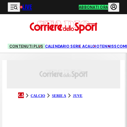
LIVE
Vai al contenuto principale
ABBONATI ORA
CONTENUTI PLUS
CALENDARIO SERIE A
CALCIO
TENNIS
SCOM
CALCIO
SERIE A
JUVE