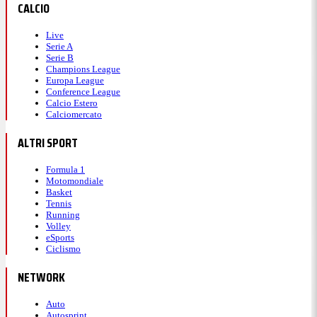
CALCIO
Live
Serie A
Serie B
Champions League
Europa League
Conference League
Calcio Estero
Calciomercato
ALTRI SPORT
Formula 1
Motomondiale
Basket
Tennis
Running
Volley
eSports
Ciclismo
NETWORK
Auto
Autosprint