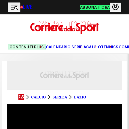
LIVE
Vai al contenuto principale
ABBONATI ORA
CONTENUTI PLUS
CALENDARIO SERIE A
CALCIO
TENNIS
SCOM
CALCIO
SERIE A
LAZIO