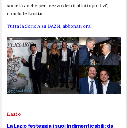
società anche per mezzo dei risultati sportivi
",
conclude
Lotito
.
Tutta la Serie A su DAZN, abbonati ora!
Lazio
La Lazio festeggia i suoi Indimenticabili: da