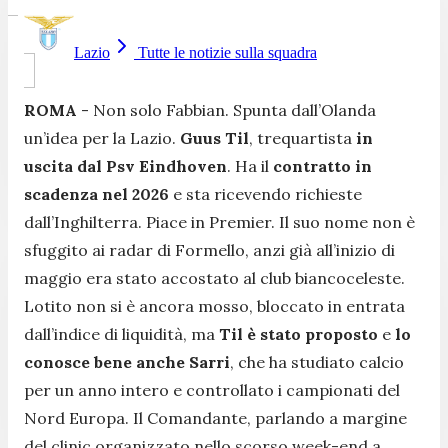
Lazio
Tutte le notizie sulla squadra
ROMA
- Non solo Fabbian. Spunta dall’Olanda
un’idea per la Lazio.
Guus Til
, trequartista
in
uscita dal Psv Eindhoven
. Ha il
contratto in
scadenza nel 2026
e sta ricevendo richieste
dall’Inghilterra. Piace in Premier. Il suo nome non è
sfuggito ai radar di Formello, anzi già all’inizio di
maggio era stato accostato al club biancoceleste.
Lotito non si è ancora mosso, bloccato in entrata
dall’indice di liquidità, ma
Til è stato proposto
e
lo
conosce bene anche Sarri
, che ha studiato calcio
per un anno intero e controllato i campionati del
Nord Europa. Il Comandante, parlando a margine
del clinic organizzato nello scorso week-end a