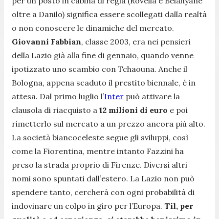
per un posto in cabina di regia (Rovella e Belahyane
oltre a Danilo) significa essere scollegati dalla realtà
o non conoscere le dinamiche del mercato.
Giovanni Fabbian
, classe 2003, era nei pensieri
della Lazio già alla fine di gennaio, quando venne
ipotizzato uno scambio con Tchaouna. Anche il
Bologna, appena scaduto il prestito biennale, è in
attesa. Dal primo luglio l’
Inter
può attivare la
clausola di riacquisto a
12 milioni di euro
e poi
rimetterlo sul mercato a un prezzo ancora più alto.
La società biancoceleste segue gli sviluppi, così
come la Fiorentina, mentre intanto Fazzini ha
preso la strada proprio di Firenze. Diversi altri
nomi sono spuntati dall’estero. La Lazio non può
spendere tanto, cercherà con ogni probabilità di
indovinare un colpo in giro per l’Europa.
Til, per