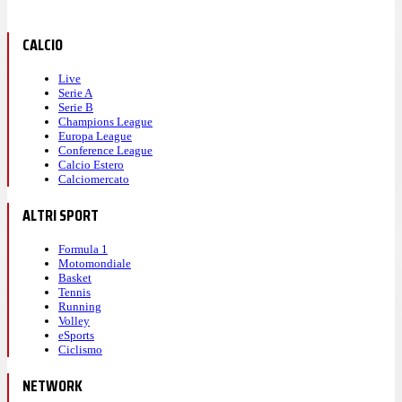
CALCIO
Live
Serie A
Serie B
Champions League
Europa League
Conference League
Calcio Estero
Calciomercato
ALTRI SPORT
Formula 1
Motomondiale
Basket
Tennis
Running
Volley
eSports
Ciclismo
NETWORK