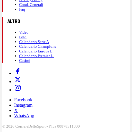
Cond. Generali
Faq
ALTRO
Video
Foto
Calendario Serie A
Calendario Champions
Calendario Europa L.
Calendario Premier L.
Casinò
Facebook
Instagram
X
WhatsApp
© 2026 CorriereDelloSport - P.Iva 00878311000