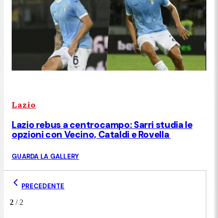
Lazio
Lazio rebus a centrocampo: Sarri studia le
opzioni con Vecino, Cataldi e Rovella
GUARDA LA GALLERY
PRECEDENTE
2
/
2