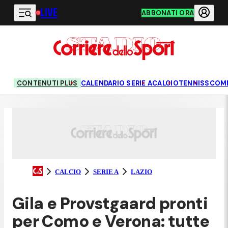
LIVE
Vai al contenuto principale
ABBONATI ORA
CONTENUTI PLUS
CALENDARIO SERIE A
CALCIO
TENNIS
SCOM
CALCIO
SERIE A
LAZIO
Gila e Provstgaard pronti
per Como e Verona: tutte