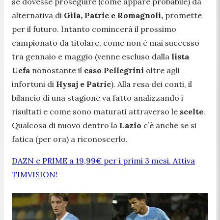
se dovesse proseguire (come appare probabile) da
alternativa di
Gila, Patric e Romagnoli,
promette
per il futuro. Intanto comincerà il prossimo
campionato da titolare, come non è mai successo
tra gennaio e maggio (venne escluso dalla
lista
Uefa
nonostante il
caso Pellegrini
oltre agli
infortuni di
Hysaj e Patric
). Alla resa dei conti, il
bilancio di una stagione va fatto analizzando i
risultati e come sono maturati attraverso le
scelte
.
Qualcosa di nuovo dentro la
Lazio
c’è anche se si
fatica (per ora) a riconoscerlo.
DAZN e PRIME a 19,99€ per i primi 3 mesi. Attiva
TIMVISION!