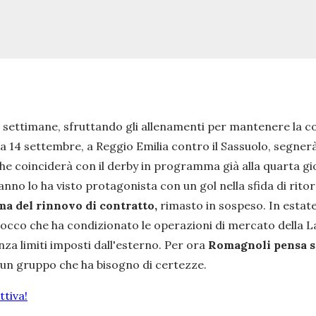
e settimane, sfruttando gli allenamenti per mantenere la 
a 14 settembre, a Reggio Emilia contro il Sassuolo, segnerà
che coinciderà con il derby in programma già alla quarta gi
anno lo ha visto protagonista con un gol nella sfida di rito
ema del rinnovo di contratto,
rimasto in sospeso. In estate 
locco che ha condizionato le operazioni di mercato della La
za limiti imposti dall'esterno. Per ora
Romagnoli pensa s
di un gruppo che ha bisogno di certezze.
tiva!