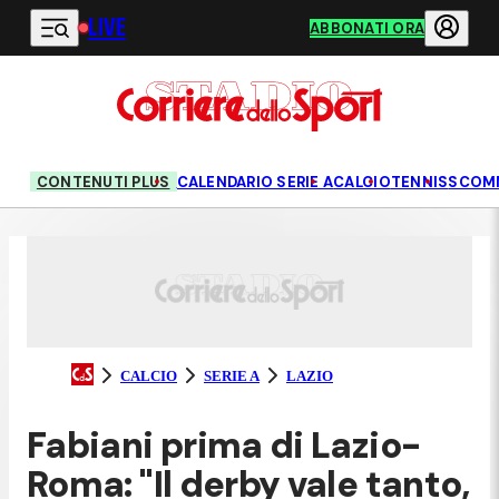
LIVE
Vai al contenuto principale
ABBONATI ORA
CONTENUTI PLUS
CALENDARIO SERIE A
CALCIO
TENNIS
SCOM
CALCIO
SERIE A
LAZIO
Fabiani prima di Lazio-
Roma: "Il derby vale tanto,