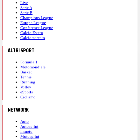
Live
Serie A
Serie B
Champions League
Europa League
Conference League
Calcio Estero
Calciomercato
ALTRI SPORT
Formula 1
Motomondiale
Basket
Tennis
Running
Volley
eSports
Ciclismo
NETWORK
Auto
Autosprint
Inmoto
Motosprint