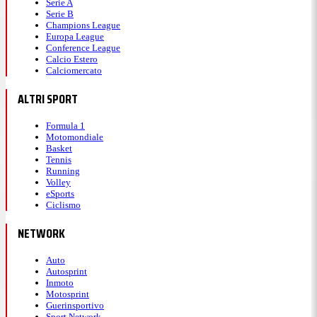
Serie A
Serie B
Champions League
Europa League
Conference League
Calcio Estero
Calciomercato
ALTRI SPORT
Formula 1
Motomondiale
Basket
Tennis
Running
Volley
eSports
Ciclismo
NETWORK
Auto
Autosprint
Inmoto
Motosprint
Guerinsportivo
Sport Network