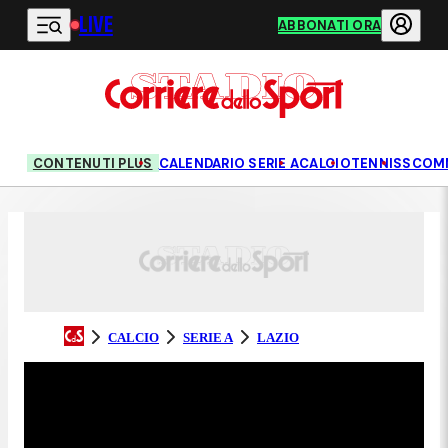
LIVE
Vai al contenuto principale
ABBONATI ORA
CONTENUTI PLUS
CALENDARIO SERIE A
CALCIO
TENNIS
SCOM
CALCIO
SERIE A
LAZIO