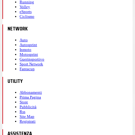
Running
Volley
eSports
Ciclismo
NETWORK
Auto
Autosprint
Inmoto
Motosprint
Guerinsportivo
Sport Network
Fantacup
UTILITY
Abbonamenti
Prima Pagina
Store
Pubblicità
Rss
Site Map
Registrati
ASSISTENZA