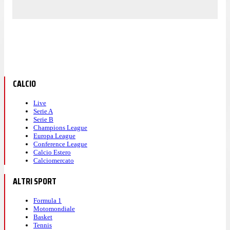
CALCIO
Live
Serie A
Serie B
Champions League
Europa League
Conference League
Calcio Estero
Calciomercato
ALTRI SPORT
Formula 1
Motomondiale
Basket
Tennis