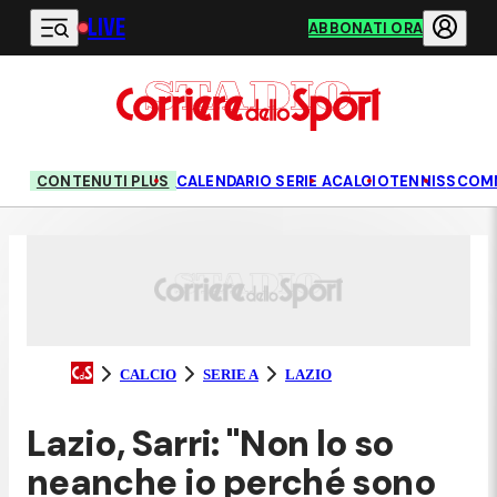
LIVE
Vai al contenuto principale
ABBONATI ORA
CONTENUTI PLUS
CALENDARIO SERIE A
CALCIO
TENNIS
SCOM
CALCIO
SERIE A
LAZIO
Lazio, Sarri: "Non lo so
neanche io perché sono