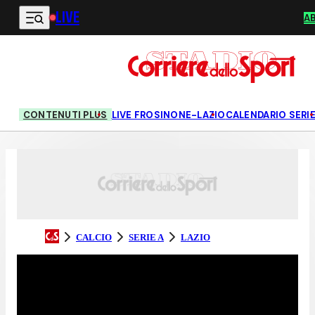
LIVE
Vai al contenuto principale
A
CONTENUTI PLUS
LIVE FROSINONE-LAZIO
CALENDARIO SERIE
CALCIO
SERIE A
LAZIO