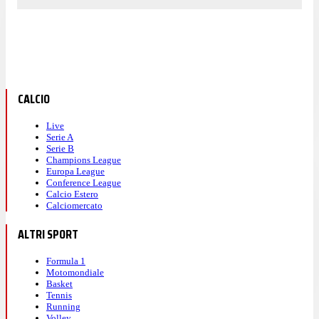
CALCIO
Live
Serie A
Serie B
Champions League
Europa League
Conference League
Calcio Estero
Calciomercato
ALTRI SPORT
Formula 1
Motomondiale
Basket
Tennis
Running
Volley