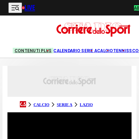
LIVE
Vai al contenuto principale
A
CONTENUTI PLUS
CALENDARIO SERIE A
CALCIO
TENNIS
SCO
CALCIO
SERIE A
LAZIO