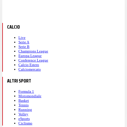
CALCIO
Live
Serie A
Serie B
Champions League
Europa League
Conference League
Calcio Estero
Calciomercato
ALTRI SPORT
Formula 1
Motomondiale
Basket
Tennis
Running
Volley
eSports
Ciclismo