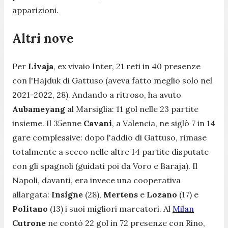
apparizioni.
Altri nove
Per
Livaja
, ex vivaio Inter, 21 reti in 40 presenze
con l'Hajduk di Gattuso (aveva fatto meglio solo nel
2021-2022, 28). Andando a ritroso, ha avuto
Aubameyang
al Marsiglia: 11 gol nelle 23 partite
insieme. Il 35enne
Cavani
, a Valencia, ne siglò 7 in 14
gare complessive: dopo l'addio di Gattuso, rimase
totalmente a secco nelle altre 14 partite disputate
con gli spagnoli (guidati poi da Voro e Baraja). Il
Napoli, davanti, era invece una cooperativa
allargata:
Insigne
(28),
Mertens
e
Lozano
(17) e
Politano
(13) i suoi migliori marcatori. Al
Milan
Cutrone
ne contò 22 gol in 72 presenze con Rino,